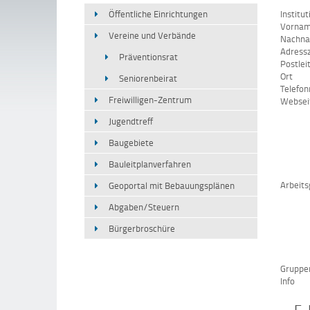
Öffentliche Einrichtungen
Institut
Vorna
Vereine und Verbände
Nachn
Adressz
Präventionsrat
Postlei
Ort
Seniorenbeirat
Telefo
Freiwilligen-Zentrum
Websei
Jugendtreff
Baugebiete
Bauleitplanverfahren
Arbeits
Geoportal mit Bebauungsplänen
Abgaben/Steuern
Bürgerbroschüre
Gruppe
Info
E-