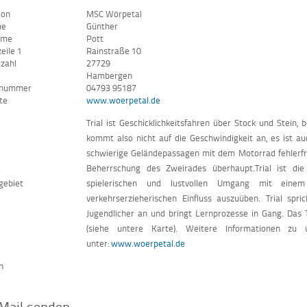
ion
MSC Wörpetal
me
Günther
ame
Pott
eile 1
Rainstraße 10
tzahl
27729
Hambergen
nnummer
04793 95187
te
www.woerpetal.de
Trial ist Geschicklichkeitsfahren über Stock und Stein,
kommt also nicht auf die Geschwindigkeit an, es ist 
schwierige Geländepassagen mit dem Motorrad fehlerfrei
Beherrschung des Zweirades überhaupt.Trial ist die
gebiet
spielerischen und lustvollen Umgang mit einem
verkehrserzieherischen Einfluss auszuüben. Trial spr
Jugendlicher an und bringt Lernprozesse in Gang. Das T
(siehe untere Karte). Weitere Informationen z
unter:
www.woerpetal.de
n
Mail senden