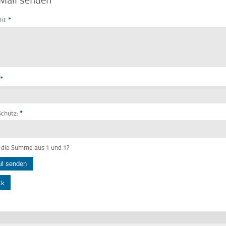
cht
*
*
chutz:
*
 die Summe aus 1 und 1?
ck