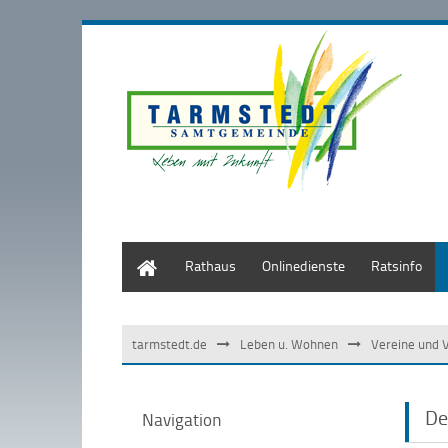
Start
Rathaus
Onlinedienste
Ratsinfo
tarmstedt.de
Leben u. Wohnen
Vereine und 
De
Navigation