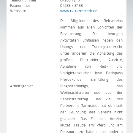
Telefonnummer
04283 1210
Faxnummer
04283 / 8453
Webseite
www.rv-tarmstedt.de
Die Mitglieder des Reitvereins
kommen aus allen Schichten der
Bevölkerung. Die heutigen
Aktivitäten umfassen neben den
Übungs- und Trainingsuntericht
unter anderem die Abhaltung des
großen Reitturniers, Ausritte,
Abnahme von Reit- und
Voltigierabzeichen bzw. Basispass
Pferdekunde, Ermittlung des
Arbeitsgebiet
Ringreiterkönigs, das
Weihnachtsreiten oder auch der
Vereinsreitertag. Das Ziel des
Reitvereins Tarmstedt hat sich seit
der Gründung des Vereins nicht
geändert. Das Ziel des Vereins
lautet: Freude am Pferd und am
Reitsport zu haben und anderen