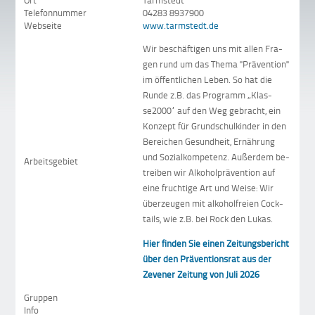
Ort
Tarmstedt
Telefonnummer
04283 8937900
Webseite
www.tarmstedt.de
Wir beschäftigen uns mit al­len Fra­
gen rund um das Thema "Prä­ven­tion"
im öf­fent­lichen Le­ben. So hat die
Runde z.B. das Pro­gramm „Klas­
se2000“ auf den Weg ge­bracht, ein
Kon­zept für Grund­schul­kin­der in den
Be­rei­chen Ge­sund­heit, Er­näh­rung
und So­zial­kom­pe­tenz. Außerdem be­
Arbeitsgebiet
trei­ben wir Al­ko­hol­prä­ven­tion auf
eine fruch­tige Art und Wei­se: Wir
über­zeu­gen mit al­ko­hol­freien Cock­
tails, wie z.B. bei Rock den Lukas.
Hier finden Sie einen Zeitungsbericht
über den Präventionsrat aus der
Zevener Zeitung von Juli 2026
Gruppen
Info