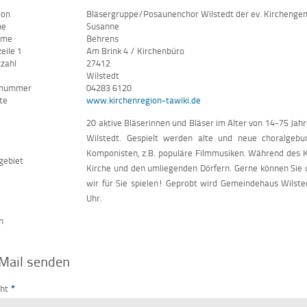
ion
Bläsergruppe/Posaunenchor Wilstedt der ev. Kirchenge
me
Susanne
ame
Behrens
eile 1
Am Brink 4 / Kirchenbüro
tzahl
27412
Wilstedt
nnummer
04283 6120
te
www.kirchenregion-tawiki.de
20 aktive Bläserinnen und Bläser im Alter von 14-75 Jah
Wilstedt. Gespielt werden alte und neue choralgebu
Komponisten, z.B. populäre Filmmusiken. Während des Ki
gebiet
Kirche und den umliegenden Dörfern. Gerne können Sie 
wir für Sie spielen! Geprobt wird Gemeindehaus Wilsted
Uhr.
n
Mail senden
cht
*