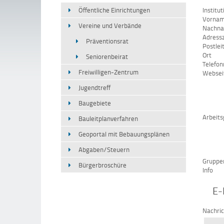
Öffentliche Einrichtungen
Institut
Vorna
Vereine und Verbände
Nachn
Adressz
Präventionsrat
Postlei
Ort
Seniorenbeirat
Telefo
Freiwilligen-Zentrum
Websei
Jugendtreff
Baugebiete
Arbeits
Bauleitplanverfahren
Geoportal mit Bebauungsplänen
Abgaben/Steuern
Gruppe
Bürgerbroschüre
Info
E-
Nachri