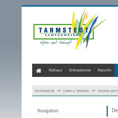
Start
Rathaus
Onlinedienste
Ratsinfo
tarmstedt.de
Leben u. Wohnen
Vereine und 
De
Navigation