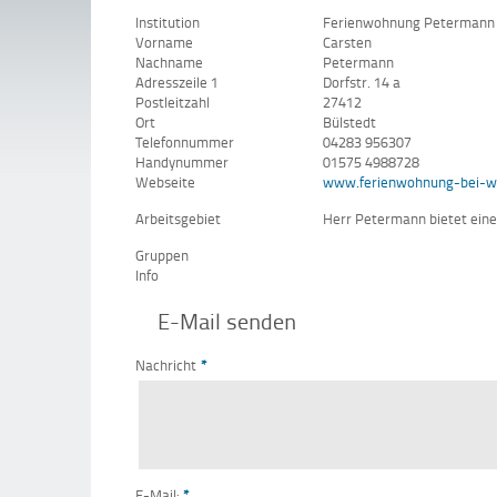
Institution
Ferienwohnung Petermann
Vorname
Carsten
Nachname
Petermann
Adresszeile 1
Dorfstr. 14 a
Postleitzahl
27412
Ort
Bülstedt
Telefonnummer
04283 956307
Handynummer
01575 4988728
Webseite
www.ferienwohnung-bei-w
Arbeitsgebiet
Herr Petermann bietet eine
Gruppen
Info
E-Mail senden
Nachricht
*
E-Mail:
*