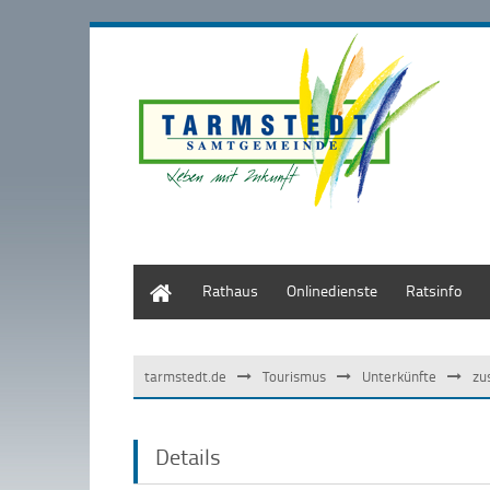
Start
Rathaus
Onlinedienste
Ratsinfo
tarmstedt.de
Tourismus
Unterkünfte
zu
Details