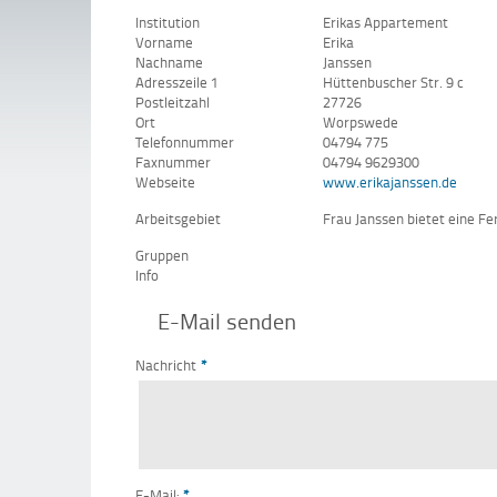
Institution
Erikas Appartement
Vorname
Erika
Nachname
Janssen
Adresszeile 1
Hüttenbuscher Str. 9 c
Postleitzahl
27726
Ort
Worpswede
Telefonnummer
04794 775
Faxnummer
04794 9629300
Webseite
www.erikajanssen.de
Arbeitsgebiet
Frau Janssen bietet eine F
Gruppen
Info
E-Mail senden
Nachricht
*
E-Mail:
*