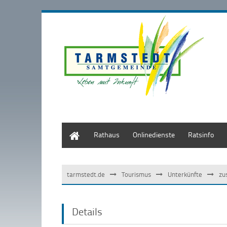
Start
Rathaus
Onlinedienste
Ratsinfo
tarmstedt.de
Tourismus
Unterkünfte
zu
Details