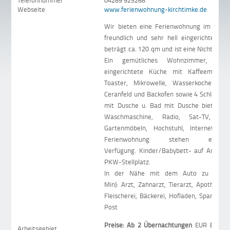
Telefonnummer
04289 925268
Webseite
www.ferienwohnung-kirchtimke.de
Wir bieten eine Ferienwohnung im Landha
freundlich und sehr hell eingerichtet ist
beträgt ca. 120 qm und ist eine Nichtrauc
Ein gemütliches Wohnzimmer, eine
eingerichtete Küche mit Kaffeemaschin
Toaster, Mikrowelle, Wasserkocher, 
Ceranfeld und Backofen sowie 4 Schlafzi
mit Dusche u. Bad mit Dusche bieten wi
Waschmaschine, Radio, Sat-TV, Ter
Gartenmöbeln, Hochstuhl, Internet/W
Ferienwohnung stehen ebenf
Verfügung. Kinder/Babybett- auf Anfrage.
PKW-Stellplatz.
In der Nähe mit dem Auto zu erreic
Min): Arzt, Zahnarzt, Tierarzt, Apotheke,
Fleischerei, Bäckerei, Hofladen, Sparkasse
Post
Preise:
Ab 2 Übernachtungen
EUR 85,00 
Arbeitsgebiet