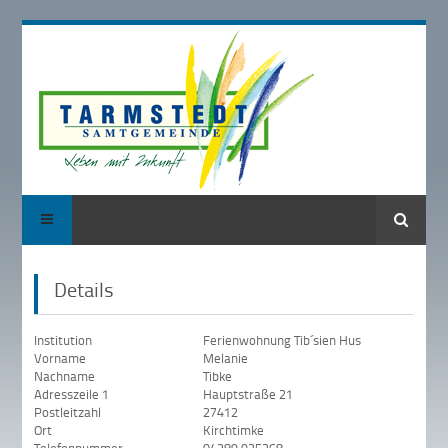
Suche
Details
Institution
Ferienwohnung Tib´sien Hus
Vorname
Melanie
Nachname
Tibke
Adresszeile 1
Hauptstraße 21
Postleitzahl
27412
Ort
Kirchtimke