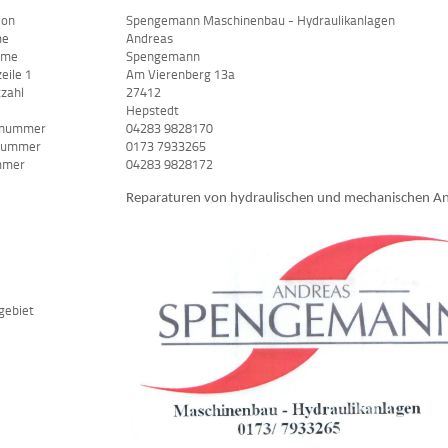
ion
Spengemann Maschinenbau - Hydraulikanlagen
me
Andreas
ame
Spengemann
eile 1
Am Vierenberg 13a
tzahl
27412
Hepstedt
nnummer
04283 9828170
nummer
0173 7933265
mmer
04283 9828172
Reparaturen von hydraulischen und mechanischen Anl
gebiet