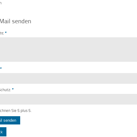
n
Mail senden
cht
*
*
chutz:
*
echnen Sie 5 plus 5.
ck