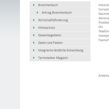
Branchenbuch
Institut
Vorna
Antrag Branchenbuch
Nachn
Adressz
Wirtschaftsförderung
Postlei
Ort
Klimaschutz
Telefo
Gewerbegebiete
Handy
Faxnu
Daten und Fakten
Integrierte ländliche Entwicklung
Tarmstedter Magazin
Arbeits