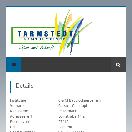
Suche
Details
Institution
C & M Bautrocknerverleih
Vorname
Carsten Christoph
Nachname
Petermann
Adresszeile 1
Dorfstraße 14 a
Postleitzahl
27412
Ort
Bülstedt