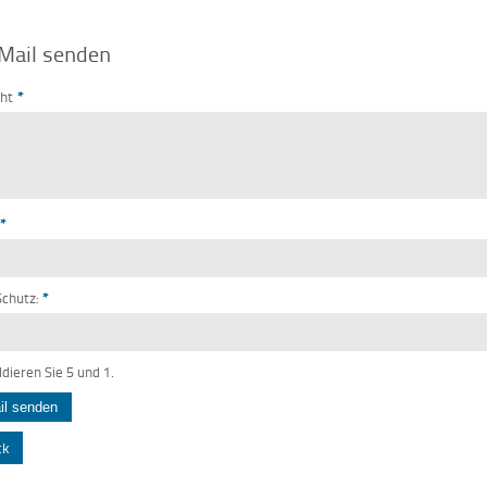
Mail senden
cht
*
*
chutz:
*
ddieren Sie 5 und 1.
ck