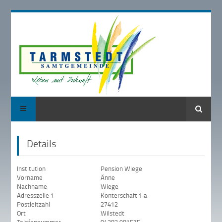
Suche
Details
Institution
Pension Wiege
Vorname
Änne
Nachname
Wiege
Adresszeile 1
Konterschaft 1 a
Postleitzahl
27412
Ort
Wilstedt