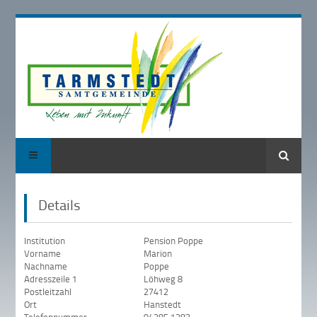
Suche
Details
Institution
Pension Poppe
Vorname
Marion
Nachname
Poppe
Adresszeile 1
Löhweg 8
Postleitzahl
27412
Ort
Hanstedt