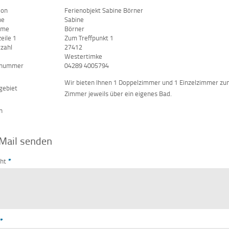
ion
Ferienobjekt Sabine Börner
me
Sabine
ame
Börner
eile 1
Zum Treffpunkt 1
tzahl
27412
Westertimke
nnummer
04289 4005794
Wir bieten Ihnen 1 Doppelzimmer und 1 Einzelzimmer zum
gebiet
Zimmer jeweils über ein eigenes Bad.
n
Mail senden
cht
*
*