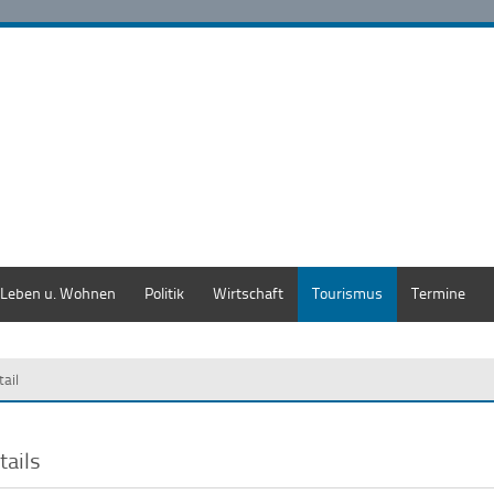
Leben u. Wohnen
Politik
Wirtschaft
Tourismus
Termine
tail
tails