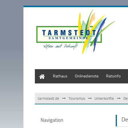
Start
Rathaus
Onlinedienste
Ratsinfo
tarmstedt.de
Tourismus
Unterkünfte
De
De
Navigation