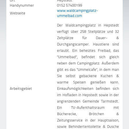
Ort
Hepstedt
Handynummer
0152 57400199
www.waldcampingplatz-
Webseite
ummelbad.com
Der Waldcampingplatz in Hepstedt
verfügt über 258 Stellplätze und 32
Zeltplätze für Dauer- &
Durchgangscamper. Haustiere sind
erlaubt. Ein beheiztes Freibad, das
"Ummelbad", befindet sich gleich
neben dem Campingplatz. Außerdem
gibt es das "Ummelcafe", in dem man
Sie selbst gebackene Kuchen &
warme Speisen genießen kann.
Arbeitsgebiet
Einkaufsmöglichkeiten befinden sich
im Hofladen in Hepstedt sowie in der
angrenzenden Gemeinde Tarmstedt.
Ein TV-Aufenthaltsraum mit
Bücherecke, Brötchen &
Zeitungsservice in der Hauptsaison,
sowie Behindertentoilette & Dusche