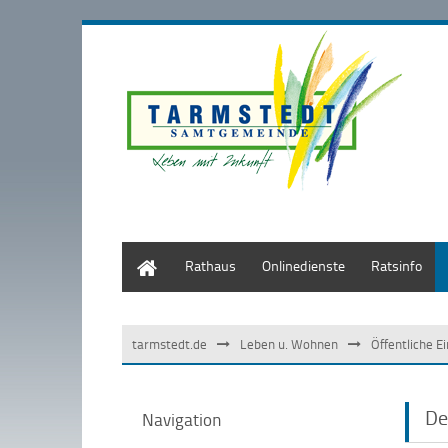
Start
Rathaus
Onlinedienste
Ratsinfo
tarmstedt.de
Leben u. Wohnen
Öffentliche E
De
Navigation