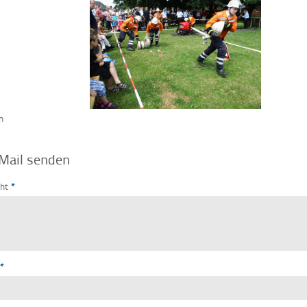
n
Mail senden
cht
*
*