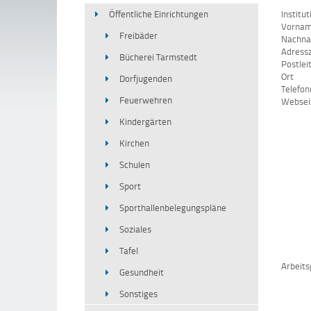
Öffentliche Einrichtungen
Institut
Vorna
Freibäder
Nachn
Adressz
Bücherei Tarmstedt
Postlei
Ort
Dorfjugenden
Telefo
Feuerwehren
Websei
Kindergärten
Kirchen
Schulen
Sport
Sporthallenbelegungspläne
Soziales
Tafel
Arbeits
Gesundheit
Sonstiges