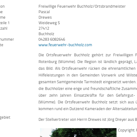
ion
Freiwillige Feuerwehr Buchholz/Ortsbrandmeister
me
Pascal
ame
Drewes
eile 1
Weideweg 5
tzahl
27412
Buchholz
nnummer
04283 6082646
te
www.feuerwehr-buchholz.com
Die Ortsfeuerwehr Buchholz gehört zur Freiwillige
Rotenburg (Wümme). Die Region ist ländlich geprägt, 
das Bild. Als Ortsfeuerwehr rücken die ehrenamtlichen
Hilfeleistungen in den Gemeinden Vorwerk und Wilste
gesamten Samtgemeinde Tarmstedt eingesetzt werden. 
die Buchholzer eine enge und freundschaftliche Zusammen
über zehn Jahren Einsatzkräfte für den Gefahrgut
(Wümme). Die Ortsfeuerwehr Buchholz setzt sich aus 
kommen rund ein Dutzend Kameraden der Altersabteilun
gebiet
Der Stellvertreter von Herrn Drewes ist Jörg Dreyer aus 
Copyright: