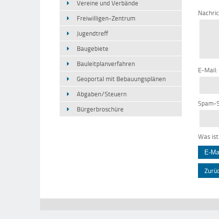
Vereine und Verbände
Nachri
Freiwilligen-Zentrum
Jugendtreff
Baugebiete
Bauleitplanverfahren
E-Mail:
Geoportal mit Bebauungsplänen
Abgaben/Steuern
Spam-S
Bürgerbroschüre
Was ist
Zurü