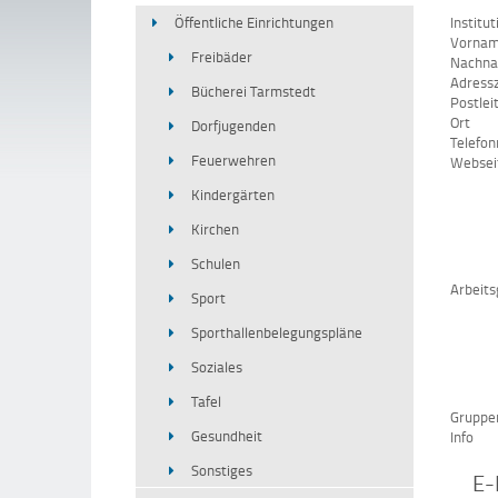
Öffentliche Einrichtungen
Institut
Vorna
Freibäder
Nachn
Adressz
Bücherei Tarmstedt
Postlei
Ort
Dorfjugenden
Telefo
Feuerwehren
Websei
Kindergärten
Kirchen
Schulen
Arbeits
Sport
Sporthallenbelegungspläne
Soziales
Tafel
Gruppe
Gesundheit
Info
Sonstiges
E-