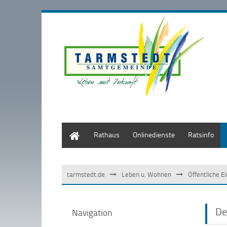
Start
Rathaus
Onlinedienste
Ratsinfo
tarmstedt.de
Leben u. Wohnen
Öffentliche E
De
Navigation