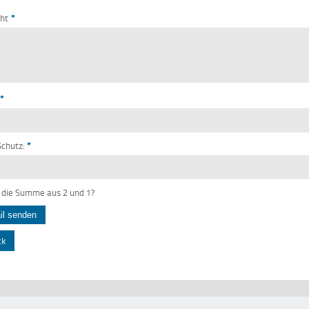
cht
*
*
chutz:
*
 die Summe aus 2 und 1?
ck