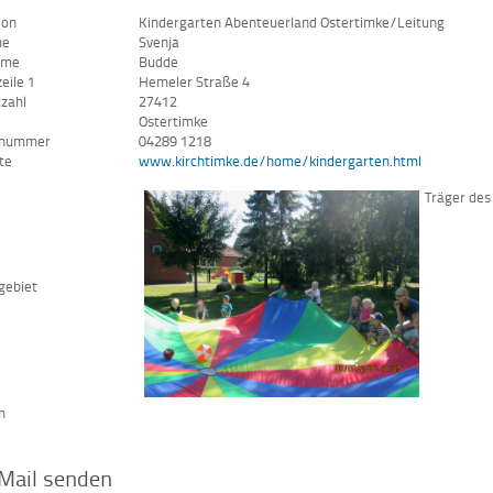
ion
Kindergarten Abenteuerland Ostertimke/Leitung
me
Svenja
ame
Budde
eile 1
Hemeler Straße 4
tzahl
27412
Ostertimke
nnummer
04289 1218
te
www.kirchtimke.de/home/kindergarten.html
Träger des
gebiet
n
Mail senden