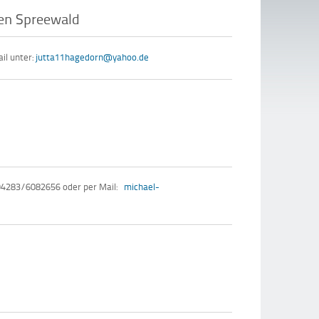
den Spreewald
il unter:
jutta11hagedorn@yahoo.de
 04283/6082656 oder per Mail:
michael-