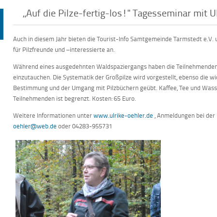
„Auf die Pilze-fertig-los!" Tagesseminar mit U
Auch in diesem Jahr bieten die Tourist-Info Samtgemeinde Tarmstedt e.V. 
für Pilzfreunde und –interessierte an.
Während eines ausgedehnten Waldspaziergangs haben die Teilnehmenden Ge
einzutauchen. Die Systematik der Großpilze wird vorgestellt, ebenso die wi
Bestimmung und der Umgang mit Pilzbüchern geübt. Kaffee, Tee und Wasser 
Teilnehmenden ist begrenzt. Kosten: 65 Euro.
Weitere Informationen unter
www.ulrike-oehler.de
, Anmeldungen bei der 
oehler@web.de
oder 04283-955731