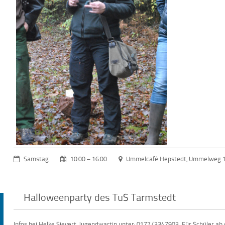
Samstag
10:00 – 16:00
Ummelcafé Hepstedt, Ummelweg 
Halloweenparty des TuS Tarmstedt
Infos bei Helke Sievert, Jugendwartin unter: 0177/3347903. Für Schüler ab der