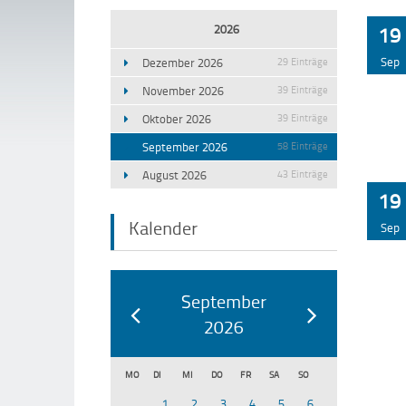
2026
19
Sep
Dezember 2026
29 Einträge
November 2026
39 Einträge
Oktober 2026
39 Einträge
September 2026
58 Einträge
August 2026
43 Einträge
19
Kalender
Sep
September
2026
MO
DI
MI
DO
FR
SA
SO
1
2
3
4
5
6