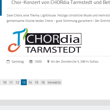
Chor-Konzert von CHORdia Tarmstedt und Bet
Zwei Chöre, eine Thema: Lighthouse. Fetzige christliche Musik und mehrs
gemeinsame Stücke beider Chöre - gute Stimmung garantiert! Der Eintritt 
Samstag
19:00
An der Zionskirche 5, 29614 Soltau
k
10
11
12
13
14
15
16
Vorwärts