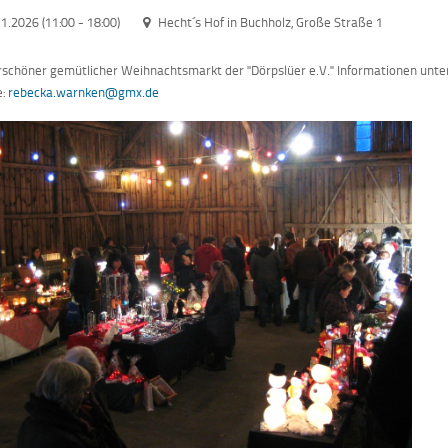
11.2026 (11:00
-
18:00)
Hecht´s Hof in Buchholz, Große Straße 1
chöner gemütlicher Weihnachtsmarkt der "Dörpslüer e.V." Informationen unter
e:
rebecka.warnken@gmx.de