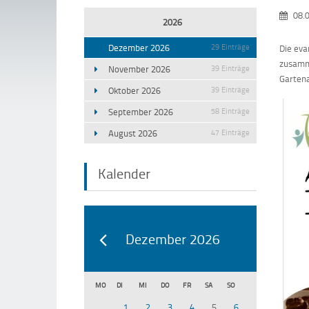
08.
2026
Dezember 2026
29 Einträge
Die eva
zusamme
November 2026
39 Einträge
Gartena
Oktober 2026
39 Einträge
September 2026
58 Einträge
August 2026
47 Einträge
Kalender
Dezember 2026
MO
DI
MI
DO
FR
SA
SO
1
2
3
4
5
6