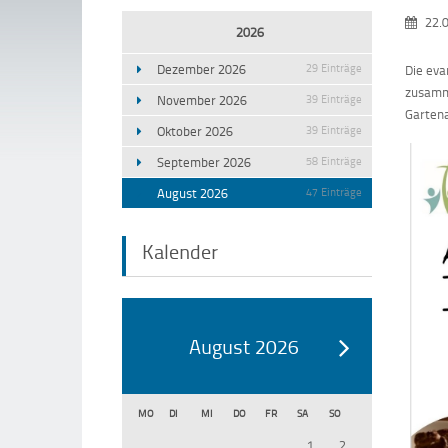
22.
2026
Dezember 2026
29 Einträge
Die eva
zusamme
November 2026
39 Einträge
Gartena
Oktober 2026
39 Einträge
September 2026
58 Einträge
August 2026
47 Einträge
Kalender
August 2026
MO
DI
MI
DO
FR
SA
SO
1
2