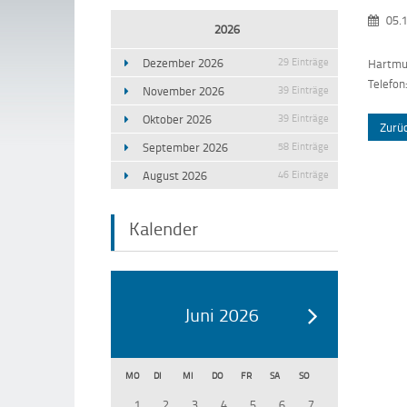
05.1
2026
Dezember 2026
29 Einträge
Hartmut
Telefon
November 2026
39 Einträge
Oktober 2026
39 Einträge
Zurü
September 2026
58 Einträge
August 2026
46 Einträge
Kalender
Juni 2026
MO
DI
MI
DO
FR
SA
SO
1
2
3
4
5
6
7