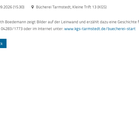
9.2026 (15:30)
Bücherei Tarmstedt, Kleine Trift 13 (KGS)
h Boedemann zeigt Bilder auf der Leinwand und erzählt dazu eine Geschichte für
: 04283/1773 oder im Internet unter:
www.kgs-tarmstedt.de/buecherei-start
ck