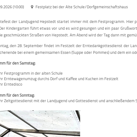
9.2026 (10:00)
Festplatz bei der Alte Schule/Dorfgemeinschaftshaus
tefest der Landjugend Hepstedt startet immer mit dem Festprogramm. Hier pr
Der Kindergarten führt etwas vor und es wird gesungen und ein paar Grußwor
ie geschmückten Straßen von Hepstedt. Am Abend wird der Tag dann mit gemüt
tag, den 28. September findet im Festzelt der Erntedankgottesdienst der La
chenende bei einem gemeinsamen Essen (Suppe oder Pommes) und dem ein ode
mm für den Samstag:
hr Festprogramm in der alten Schule
hr Erntewagenumzug durchs Dorf und Kaffee und Kuchen im Festzelt
hr Erntedisco
mm für den Sonntag:
hr Zeltgottesdienst mit der Landjugend und Gottesdienst und anschließendem