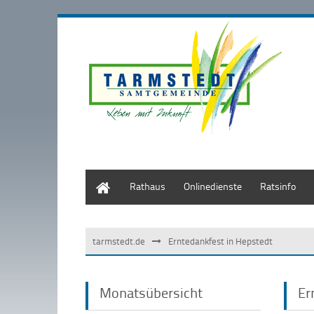
Start
Rathaus
Onlinedienste
Ratsinfo
tarmstedt.de
Erntedankfest in Hepstedt
Monatsübersicht
Er