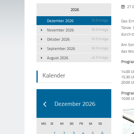
27.0
2026
Dezember 2026
29 Einträge
Das Ern
Tänze. 
November 2026
39 Einträge
durch d
Oktober 2026
39 Einträge
Am Sonn
September 2026
58 Einträge
das Wo
August 2026
46 Einträge
Progra
14:00 U
Kalender
15:30 U
20:00 U
Progra
10:00 U
Dezember 2026
MO
DI
MI
DO
FR
SA
SO
1
2
3
4
5
6