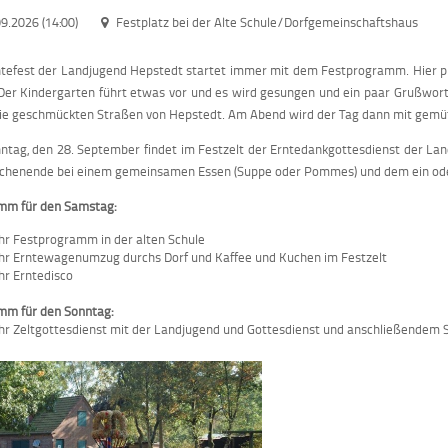
9.2026 (14:00)
Festplatz bei der Alte Schule/Dorfgemeinschaftshaus
tefest der Landjugend Hepstedt startet immer mit dem Festprogramm. Hier pr
Der Kindergarten führt etwas vor und es wird gesungen und ein paar Grußwor
ie geschmückten Straßen von Hepstedt. Am Abend wird der Tag dann mit gemüt
tag, den 28. September findet im Festzelt der Erntedankgottesdienst der La
chenende bei einem gemeinsamen Essen (Suppe oder Pommes) und dem ein ode
mm für den Samstag:
hr Festprogramm in der alten Schule
hr Erntewagenumzug durchs Dorf und Kaffee und Kuchen im Festzelt
hr Erntedisco
mm für den Sonntag:
hr Zeltgottesdienst mit der Landjugend und Gottesdienst und anschließendem