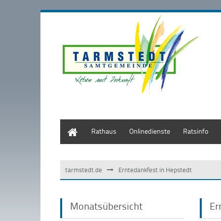
Start
Rathaus
Onlinedienste
Ratsinfo
tarmstedt.de
Erntedankfest in Hepstedt
Monatsübersicht
Er