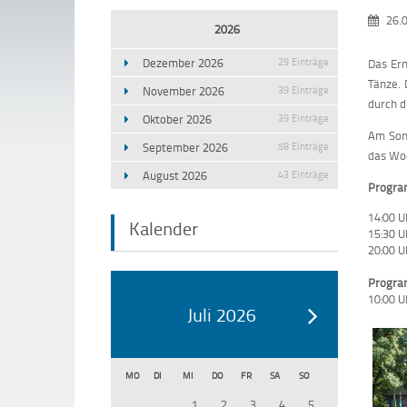
26.0
2026
Dezember 2026
29 Einträge
Das Ern
Tänze. 
November 2026
39 Einträge
durch d
Oktober 2026
39 Einträge
Am Sonn
September 2026
58 Einträge
das Wo
August 2026
43 Einträge
Progra
14:00 U
Kalender
15:30 U
20:00 U
Progra
10:00 U
Juli 2026
MO
DI
MI
DO
FR
SA
SO
1
2
3
4
5