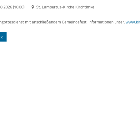
8.2026 (10:00)
St. Lambertus-Kirche Kirchtimke
ngottesdienst mit anschließendem Gemeindefest. Informationen unter:
www.kir
ck