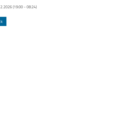
12.2026 (19:00
-
08:24)
ck