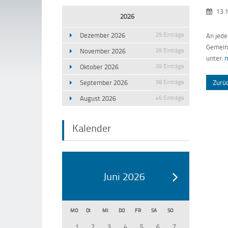
13.
2026
Dezember 2026
29 Einträge
An jede
Gemeins
November 2026
39 Einträge
unter:
m
Oktober 2026
39 Einträge
September 2026
58 Einträge
Zurü
August 2026
46 Einträge
Kalender
Juni 2026
MO
DI
MI
DO
FR
SA
SO
1
2
3
4
5
6
7