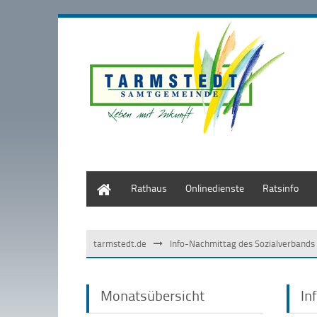
Start
Rathaus
Onlinedienste
Ratsinfo
tarmstedt.de
Info-Nachmittag des Sozialverbands
Monatsübersicht
In