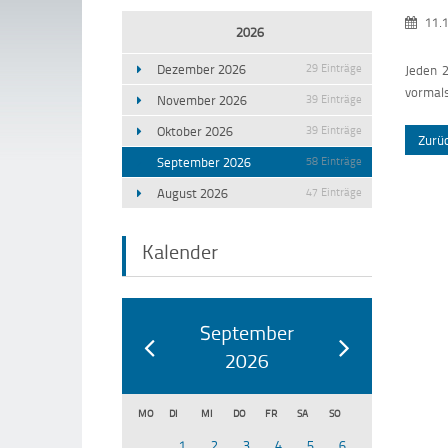
11.1
2026
Dezember 2026
29 Einträge
Jeden 2
vormals
November 2026
39 Einträge
Oktober 2026
39 Einträge
Zurü
September 2026
58 Einträge
August 2026
47 Einträge
Kalender
September
2026
MO
DI
MI
DO
FR
SA
SO
1
2
3
4
5
6