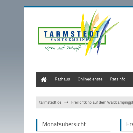
Start
Rathaus
Onlinedienste
Ratsinfo
tarmstedt.de
Freilichtkino auf dem Waldcamping
Monatsübersicht
Fr