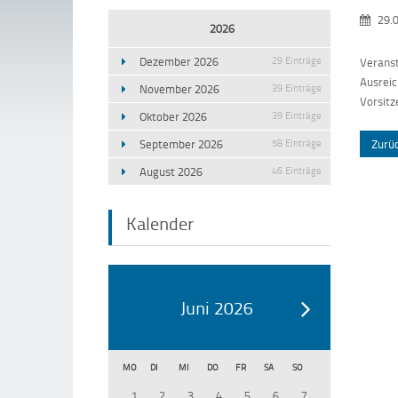
29.0
2026
Dezember 2026
29 Einträge
Veranst
Ausreic
November 2026
39 Einträge
Vorsitz
Oktober 2026
39 Einträge
September 2026
58 Einträge
Zurü
August 2026
46 Einträge
Kalender
Juni 2026
MO
DI
MI
DO
FR
SA
SO
1
2
3
4
5
6
7