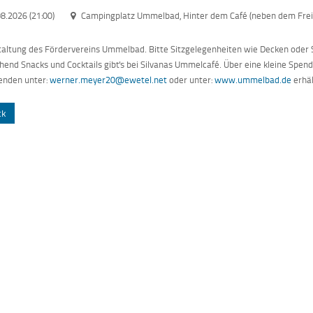
8.2026 (21:00)
Campingplatz Ummelbad, Hinter dem Café (neben dem Fre
altung des Fördervereins Ummelbad. Bitte Sitzgelegenheiten wie Decken oder 
hend Snacks und Cocktails gibt's bei Silvanas Ummelcafé. Über eine kleine Spend
enden unter:
werner.meyer20@ewetel.net
oder unter:
www.ummelbad.de
erhäl
ck