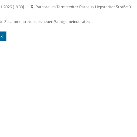
1.2026 (19:30)
Ratssaal im Tarmstedter Rathaus, Hepstedter Straße 9
ste Zusammentreten des neuen Samtgemeinderates.
ck