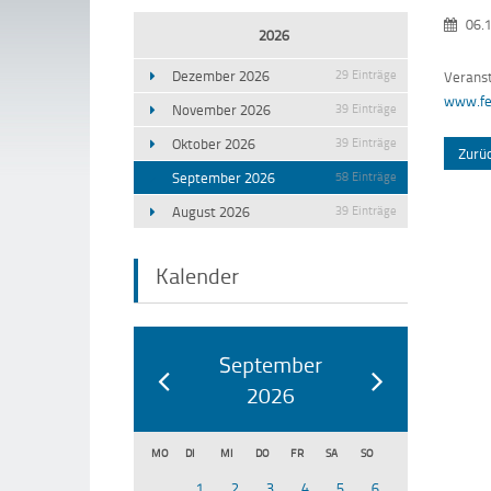
06.
2026
Dezember 2026
29 Einträge
Veranst
www.fe
November 2026
39 Einträge
Oktober 2026
39 Einträge
Zurü
September 2026
58 Einträge
August 2026
39 Einträge
Kalender
September
2026
MO
DI
MI
DO
FR
SA
SO
1
2
3
4
5
6