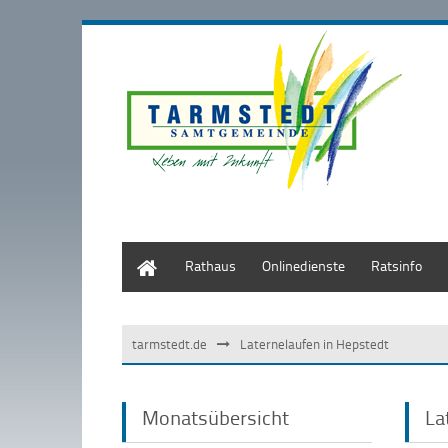
Start
Rathaus
Onlinedienste
Ratsinfo
tarmstedt.de
Laternelaufen in Hepstedt
Monatsübersicht
La