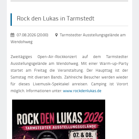
Rock den Lukas in Tarmstedt
07.08.2026 (20:00)
Tarmstedter Ausstellungsgelände am
Wendohweg
Zweitägiges Open-Air-Rockkonzert auf dem Tarmstedter
Ausstellungsgelände am Wendohweg. Mit einer Warm-up-Party
startet am Freitag die Veranstaltung. Der Haupttag ist der
Samstag mit diversen Bands. Zahlreiche Besucher werden wieder
für dieses Livemusik-Spektakel anreisen. Camping ist Vorort
möglich. Informationen unter:
www.rockdenlukas.de