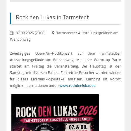
Rock den Lukas in Tarmstedt
07.08.2026 (20:00)
Tarmstedter Ausstellungsgelände am
Wendohweg
Zweitägiges Open-Air-Rockkonzert auf dem Tarmstedter
Ausstellungsgelände am Wendohweg. Mit einer Warm-up-Party
startet am Freitag die Veranstaltung. Der Haupttag ist der
Samstag mit diversen Bands. Zahlreiche Besucher werden wieder
für dieses Livemusik-Spektakel anreisen. Camping ist Vorort
möglich. Informationen unter:
www.rockdenlukas.de