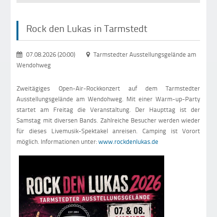
Rock den Lukas in Tarmstedt
07.08.2026 (20:00)
Tarmstedter Ausstellungsgelände am
Wendohweg
Zweitägiges Open-Air-Rockkonzert auf dem Tarmstedter
Ausstellungsgelände am Wendohweg. Mit einer Warm-up-Party
startet am Freitag die Veranstaltung. Der Haupttag ist der
Samstag mit diversen Bands. Zahlreiche Besucher werden wieder
für dieses Livemusik-Spektakel anreisen. Camping ist Vorort
möglich. Informationen unter:
www.rockdenlukas.de