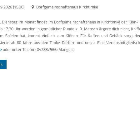
9.2026 (15:30)
Dorfgemeinschaftshaus Kirchtimke
. Dienstag im Monat findet im Dorfgemeinschaftshaus in Kirchtimke der Klön- u
is 17.30 Uhr werden in gemütlicher Runde z. B. Mensch ärgere dich nicht, Kniffel
um Spielen hat, kommt einfach zum Klönen. Für Kaffee und Gebäck sorgt der
sierte ab 60 Jahre aus den Timke-Dörfern und umzu. Eine Vereinsmitgliedschaf
de
oder unter Telefon: 04283/566 (Mangels)
ck