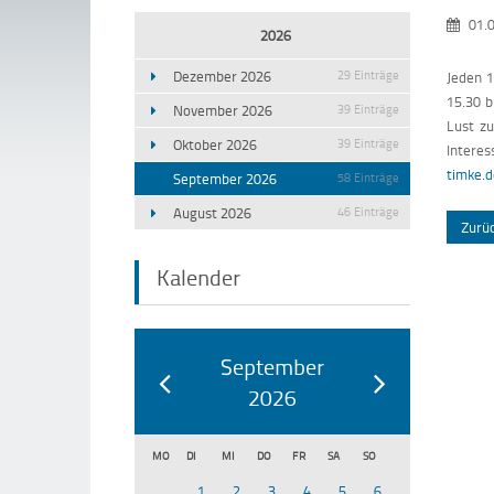
01.0
2026
Dezember 2026
29 Einträge
Jeden 1
15.30 b
November 2026
39 Einträge
Lust z
Oktober 2026
39 Einträge
Interes
timke.
September 2026
58 Einträge
August 2026
46 Einträge
Zurü
Kalender
September
2026
MO
DI
MI
DO
FR
SA
SO
1
2
3
4
5
6