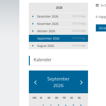
24.
2026
Dezember 2026
29 Einträge
6-tägig
November 2026
39 Einträge
Zurü
Oktober 2026
39 Einträge
September 2026
58 Einträge
August 2026
46 Einträge
Kalender
September
2026
MO
DI
MI
DO
FR
SA
SO
1
2
3
4
5
6