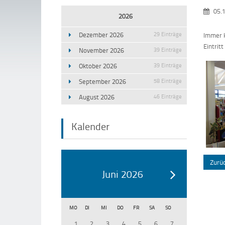
05.
2026
Dezember 2026
29 Einträge
Immer k
Eintrit
November 2026
39 Einträge
Oktober 2026
39 Einträge
September 2026
58 Einträge
August 2026
46 Einträge
Kalender
Zurü
Juni 2026
MO
DI
MI
DO
FR
SA
SO
1
2
3
4
5
6
7