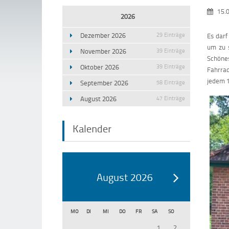
15.
2026
Dezember 2026
29 Einträge
Es darf
um zu s
November 2026
39 Einträge
Schöne
Oktober 2026
39 Einträge
Fahrrad
jedem 1
September 2026
58 Einträge
August 2026
47 Einträge
Kalender
August 2026
MO
DI
MI
DO
FR
SA
SO
1
2