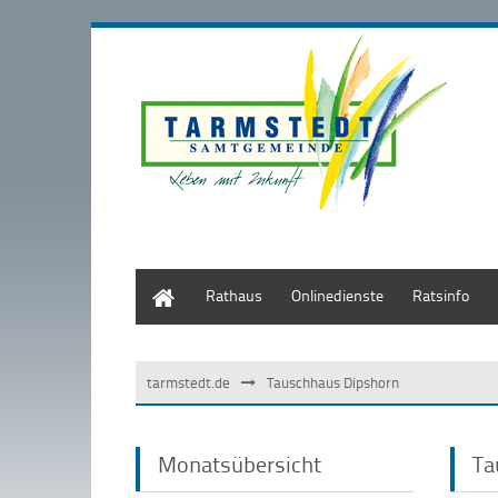
Start
Rathaus
Onlinedienste
Ratsinfo
tarmstedt.de
Tauschhaus Dipshorn
Monatsübersicht
Ta