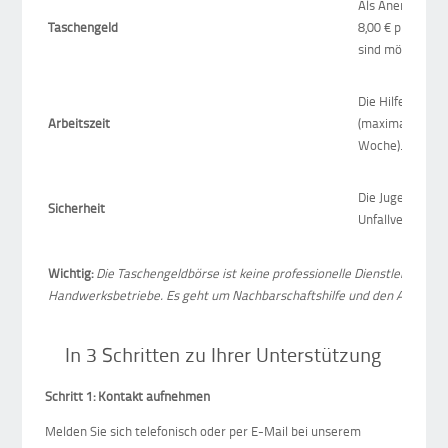
Als Anerkennun
Taschengeld
8,00 € pro Stun
sind möglich).
Die Hilfe ist al
Arbeitszeit
(maximal 2 Stu
Woche).
Die Jugendlichen
Sicherheit
Unfallversicher
Wichtig:
Die Taschengeldbörse ist keine professionelle Dienstleistung u
Handwerksbetriebe. Es geht um Nachbarschaftshilfe und den Austausc
In 3 Schritten zu Ihrer Unterstützung
Schritt 1: Kontakt aufnehmen
Melden Sie sich telefonisch oder per E-Mail bei unserem