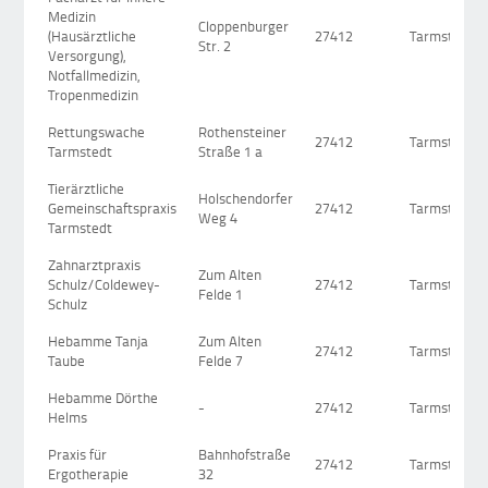
Medizin
Cloppenburger
(Hausärztliche
27412
Tarmstedt
Str. 2
Versorgung),
Notfallmedizin,
Tropenmedizin
Rettungswache
Rothensteiner
27412
Tarmstedt
Tarmstedt
Straße 1 a
Tierärztliche
Holschendorfer
Gemeinschaftspraxis
27412
Tarmstedt
Weg 4
Tarmstedt
Zahnarztpraxis
Zum Alten
Schulz/Coldewey-
27412
Tarmstedt
Felde 1
Schulz
Hebamme Tanja
Zum Alten
27412
Tarmstedt
Taube
Felde 7
Hebamme Dörthe
-
27412
Tarmstedt
Helms
Praxis für
Bahnhofstraße
27412
Tarmstedt
Ergotherapie
32