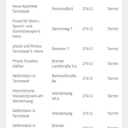
Neue Apotheke
Poststraße 6
27412
Tarmstedt
Tarmstedt
Praxis für Atem-,
Sprech- und
Dammweg 7
27412
Tarmstedt
Stimmtherapie K.
Höhn
physio und fitness
Ostentor 7
27412
Tarmstedt
Tarmstedt S. Heins
Physio Proaktiv
Bremer
27412
Tarmstedt
Häfner
Landstraße 3 a
Defibrillator in
Bahnhofstraße
27412
Tarmstedt
Tarmstedt
8a
Internistische
Wendohweg
Hausarztpraxis am
27412
Tarmstedt
40 a
Wendohweg
Defibrillator in
Wendohweg
27412
Tarmstedt
Tarmstedt
Defibrillator in
Bremer