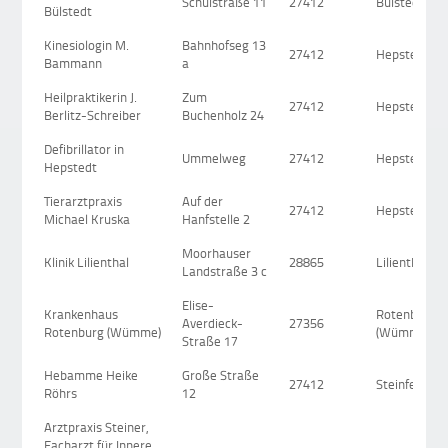
Schulstraße 11
27412
Bülstedt
Bülstedt
Kinesiologin M.
Bahnhofseg 13
27412
Hepstedt
Bammann
a
Heilpraktikerin J.
Zum
27412
Hepstedt
Berlitz-Schreiber
Buchenholz 24
Defibrillator in
Ummelweg
27412
Hepstedt
Hepstedt
Tierarztpraxis
Auf der
27412
Hepstedt
Michael Kruska
Hanfstelle 2
Moorhauser
Klinik Lilienthal
28865
Lilienthal
Landstraße 3 c
Elise-
Krankenhaus
Rotenburg
Averdieck-
27356
Rotenburg (Wümme)
(Wümme)
Straße 17
Hebamme Heike
Große Straße
27412
Steinfeld
Röhrs
12
Arztpraxis Steiner,
Facharzt für Innere