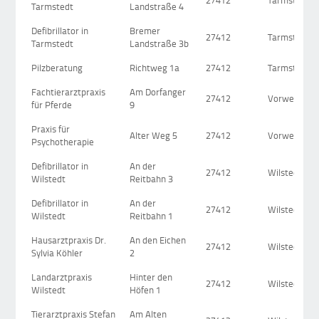
27412
Tarmstedt
Tarmstedt
Landstraße 4
Defibrillator in
Bremer
27412
Tarmstedt
Tarmstedt
Landstraße 3b
Pilzberatung
Richtweg 1a
27412
Tarmstedt
Fachtierarztpraxis
Am Dorfanger
27412
Vorwerk
für Pferde
9
Praxis für
Alter Weg 5
27412
Vorwerk
Psychotherapie
Defibrillator in
An der
27412
Wilstedt
Wilstedt
Reitbahn 3
Defibrillator in
An der
27412
Wilstedt
Wilstedt
Reitbahn 1
Hausarztpraxis Dr.
An den Eichen
27412
Wilstedt
Sylvia Köhler
2
Landarztpraxis
Hinter den
27412
Wilstedt
Wilstedt
Höfen 1
Tierarztpraxis Stefan
Am Alten