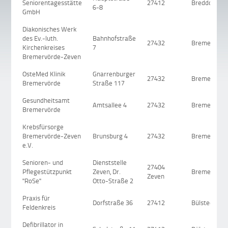
Seniorentagesstätte
27412
Breddorf
6-8
GmbH
Diakonisches Werk
des Ev.-luth.
Bahnhofstraße
27432
Bremervörd
Kirchenkreises
7
Bremervörde-Zeven
OsteMed Klinik
Gnarrenburger
27432
Bremervörd
Bremervörde
Straße 117
Gesundheitsamt
Amtsallee 4
27432
Bremervörd
Bremervörde
Krebsfürsorge
Bremervörde-Zeven
Brunsburg 4
27432
Bremervörd
e.V.
Senioren- und
Dienststelle
27404
Pflegestützpunkt
Zeven, Dr.
Bremervörd
Zeven
"RoSe"
Otto-Straße 2
Praxis für
Dorfstraße 36
27412
Bülstedt
Feldenkreis
Defibrillator in