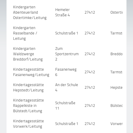
Kindergarten
Hemeler
Abenteuerland
27412
Ostertimke
Straße 4
Ostertimke/Leitung
Kindergarten
Rasselbande /
Schulstraße 1
27412
Tarmstedt
Leitung
Kindergarten
Zum
Waldzwerge
Sportzentrum
27412
Breddorf
Breddorf/Leitung
2
Kindertagesstätte
Fasanenweg
27412
Tarmstedt
Fasanenweg/Leitung
6
Kindertagesstätte
An der Schule
27412
Hepstedt
Hepstedt/Leitung
4
Kindertagesstätte
Schulstraße
Rappelkiste in
27412
Bülstedt
11
Bülstedt/Leitung
Kindertagesstätte
Schulstraße 1
27412
Vorwerk
Vorwerk/Leitung