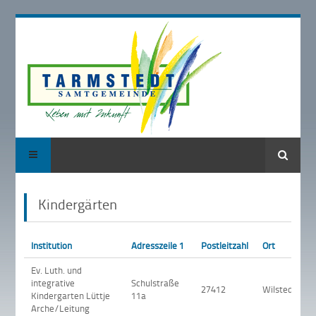
Suche
Kindergärten
Institution
Adresszeile 1
Postleitzahl
Ort
Ev. Luth. und
integrative
Schulstraße
27412
Wilstedt
Kindergarten Lüttje
11a
Arche/Leitung