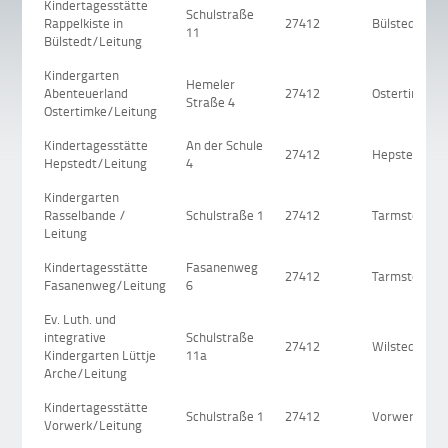
Kindertagesstätte
Schulstraße
Rappelkiste in
27412
Bülstedt
11
Bülstedt/Leitung
Kindergarten
Hemeler
Abenteuerland
27412
Ostertimke
Straße 4
Ostertimke/Leitung
Kindertagesstätte
An der Schule
27412
Hepstedt
Hepstedt/Leitung
4
Kindergarten
Rasselbande /
Schulstraße 1
27412
Tarmstedt
Leitung
Kindertagesstätte
Fasanenweg
27412
Tarmstedt
Fasanenweg/Leitung
6
Ev. Luth. und
integrative
Schulstraße
27412
Wilstedt
Kindergarten Lüttje
11a
Arche/Leitung
Kindertagesstätte
Schulstraße 1
27412
Vorwerk
Vorwerk/Leitung