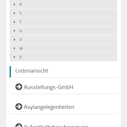
R
S
T
U
V
W
Z
Listenansicht
Ausstellungs-GmbH
Asylangelegenheiten
Aufenthaltsbescheinigung