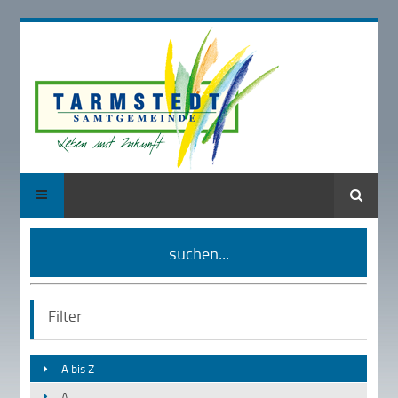
Suche
suchen...
Filter
A bis Z
A