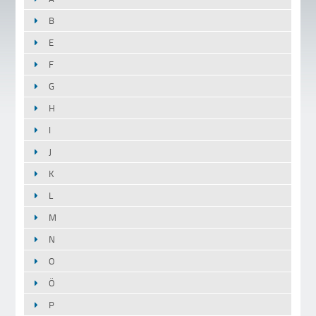
B
E
F
G
H
I
J
K
L
M
N
O
Ö
P