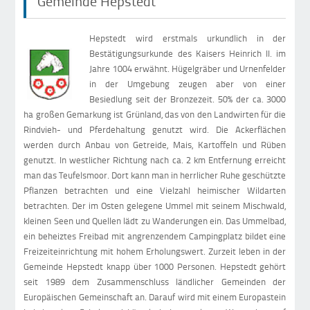
Gemeinde Hepstedt
Hepstedt wird erstmals urkundlich in der
Bestätigungsurkunde des Kaisers Heinrich II. im
Jahre 1004 erwähnt. Hügelgräber und Urnenfelder
in der Umgebung zeugen aber von einer
Besiedlung seit der Bronzezeit. 50% der ca. 3000
ha großen Gemarkung ist Grünland, das von den Landwirten für die
Rindvieh- und Pferdehaltung genutzt wird. Die Ackerflächen
werden durch Anbau von Getreide, Mais, Kartoffeln und Rüben
genutzt. In westlicher Richtung nach ca. 2 km Entfernung erreicht
man das Teufelsmoor. Dort kann man in herrlicher Ruhe geschützte
Pflanzen betrachten und eine Vielzahl heimischer Wildarten
betrachten. Der im Osten gelegene Ummel mit seinem Mischwald,
kleinen Seen und Quellen lädt zu Wanderungen ein. Das Ummelbad,
ein beheiztes Freibad mit angrenzendem Campingplatz bildet eine
Freizeiteinrichtung mit hohem Erholungswert. Zurzeit leben in der
Gemeinde Hepstedt knapp über 1000 Personen. Hepstedt gehört
seit 1989 dem Zusammenschluss ländlicher Gemeinden der
Europäischen Gemeinschaft an. Darauf wird mit einem Europastein