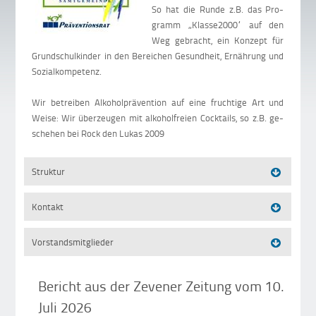
So hat die Runde z.B. das Pro­
gramm „Klas­se2000“ auf den
Weg ge­bracht, ein Kon­zept für
Grund­schul­kin­der in den Be­rei­chen Ge­sund­heit, Er­näh­rung und
So­zial­kom­pe­tenz.
Wir be­trei­ben Al­ko­hol­prä­ven­tion auf eine fruch­tige Art und
Wei­se: Wir über­zeu­gen mit al­ko­hol­freien Cock­tails, so z.B. ge­
sche­hen bei Rock den Lukas 2009
Struktur
Kontakt
Vorstandsmitglieder
Bericht aus der Zevener Zeitung vom 10.
Juli 2026