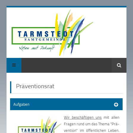
Suche
Präventionsrat
Aufgaben
Wir be­schäf­tigen uns
mit al­len
Fra­gen rund um das Thema "Prä­
ven­tion" im öf­fent­lichen Le­ben.