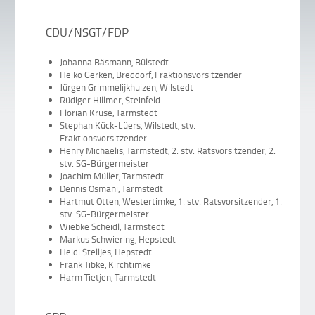
CDU/NSGT/FDP
Johanna Bäsmann, Bülstedt
Heiko Gerken, Breddorf, Fraktionsvorsitzender
Jürgen Grimmelijkhuizen, Wilstedt
Rüdiger Hillmer, Steinfeld
Florian Kruse, Tarmstedt
Stephan Kück-Lüers, Wilstedt, stv.
Fraktionsvorsitzender
Henry Michaelis, Tarmstedt, 2. stv. Ratsvorsitzender, 2.
stv. SG-Bürgermeister
Joachim Müller, Tarmstedt
Dennis Osmani, Tarmstedt
Hartmut Otten, Westertimke, 1. stv. Ratsvorsitzender, 1.
stv. SG-Bürgermeister
Wiebke Scheidl, Tarmstedt
Markus Schwiering, Hepstedt
Heidi Stelljes, Hepstedt
Frank Tibke, Kirchtimke
Harm Tietjen, Tarmstedt