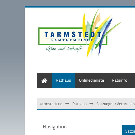
Start
Rathaus
Onlinedienste
Ratsinfo
tarmstedt.de
Rathaus
Satzungen/Verordnun
Navigation
Satz