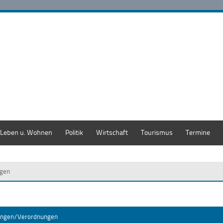
Leben u. Wohnen
Politik
Wirtschaft
Tourismus
Termine
gen
ungen/Verordnungen