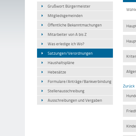
Grußwort Bürgermeister
Wähle
Mitgliedsgemeinden
Öffentliche Bekanntmachungen
Haup
Mitarbeiter von A bis Z
Haup
Was erledige ich Wo?
Satzungen/Verordnungen
Krite
Haushaltspläne
Allge
Hebesätze
Formulare/Anträge/Bankverbindung
Zurück
Stellenausschreibung
Hund
Ausschreibungen und Vergaben
Fried
Kinde