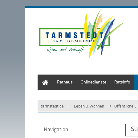
Start
Rathaus
Onlinedienste
Ratsinfo
tarmstedt.de
Leben u. Wohnen
Öffentliche E
Sc
Navigation